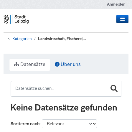
Zum Hauptinhalt wechseln
Anmelden
Kategorien
Landwirtschaft, Fischerei,...
Datensätze
Über uns
Keine Datensätze gefunden
Sortieren nach