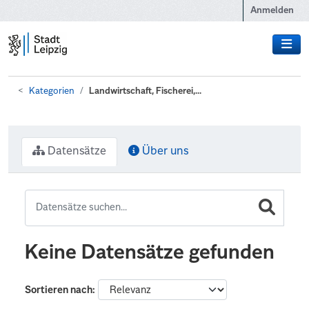
Zum Hauptinhalt wechseln
Anmelden
Kategorien
Landwirtschaft, Fischerei,...
Datensätze
Über uns
Keine Datensätze gefunden
Sortieren nach