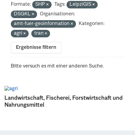
Formate:
SHP
Tags:
LeipziGIS
DSGKL
Organisationen:
amt-fuer-geoinformation
Kategorien:
agri
tran
Ergebnisse filtern
Bitte versuch es mit einer anderen Suche.
Landwirtschaft, Fischerei, Forstwirtschaft und
Nahrungsmittel