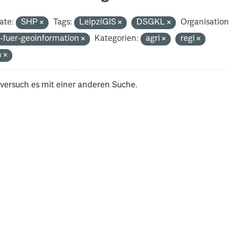
ate:
SHP
Tags:
LeipziGIS
DSGKL
Organisation
-fuer-geoinformation
Kategorien:
agri
regi
h
 versuch es mit einer anderen Suche.