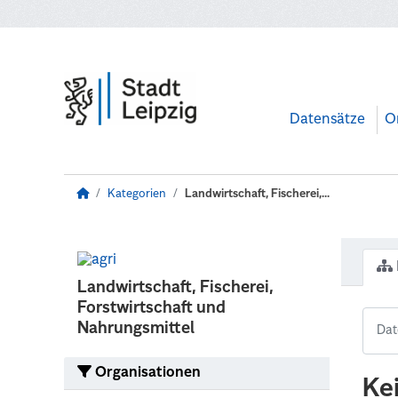
Zum Hauptinhalt wechseln
Datensätze
O
Kategorien
Landwirtschaft, Fischerei,...
Landwirtschaft, Fischerei,
Forstwirtschaft und
Nahrungsmittel
Organisationen
Ke