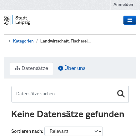
Zum Hauptinhalt wechseln
Anmelden
Kategorien
Landwirtschaft, Fischerei,...
Datensätze
Über uns
Keine Datensätze gefunden
Sortieren nach