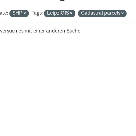
ate:
SHP
Tags:
LeipziGIS
Cadastral parcels
 versuch es mit einer anderen Suche.