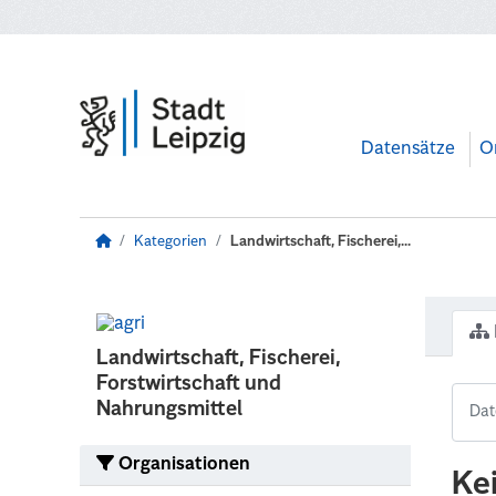
Zum Hauptinhalt wechseln
Datensätze
O
Kategorien
Landwirtschaft, Fischerei,...
Landwirtschaft, Fischerei,
Forstwirtschaft und
Nahrungsmittel
Organisationen
Ke