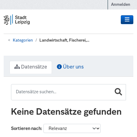
Zum Hauptinhalt wechseln
Anmelden
Kategorien
Landwirtschaft, Fischerei,...
Datensätze
Über uns
Keine Datensätze gefunden
Sortieren nach