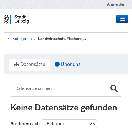
Zum Hauptinhalt wechseln
Anmelden
Kategorien
Landwirtschaft, Fischerei,...
Datensätze
Über uns
Keine Datensätze gefunden
Sortieren nach