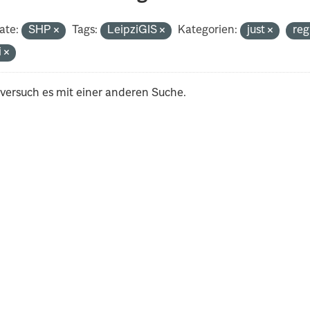
ate:
SHP
Tags:
LeipziGIS
Kategorien:
just
reg
i
 versuch es mit einer anderen Suche.