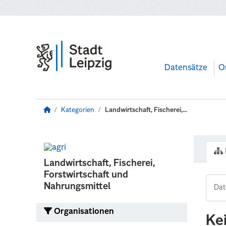
Zum Hauptinhalt wechseln
Datensätze
O
Kategorien
Landwirtschaft, Fischerei,...
Landwirtschaft, Fischerei,
Forstwirtschaft und
Nahrungsmittel
Organisationen
Ke