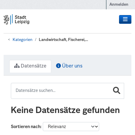
Zum Hauptinhalt wechseln
Anmelden
Kategorien
Landwirtschaft, Fischerei,...
Datensätze
Über uns
Keine Datensätze gefunden
Sortieren nach