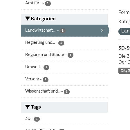
Amt für...
-
1
Form
Kategorien
Kateg
Landwirtschaft,...
-
x
Lan
1
Regierung und...
-
1
3D-S
Regionen und Städte
-
1
Die 3
Der D
Umwelt
-
1
City
Verkehr
-
1
Wissenschaft und...
-
1
Tags
3D
-
1