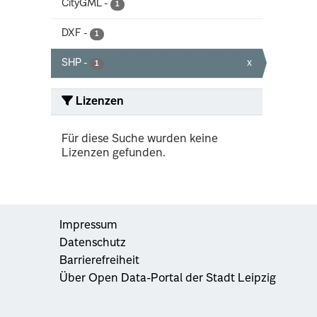
CityGML
-
1
DXF
-
1
SHP
-
x
1
Lizenzen
Für diese Suche wurden keine
Lizenzen gefunden.
Impressum
Datenschutz
Barrierefreiheit
Über Open Data-Portal der Stadt Leipzig