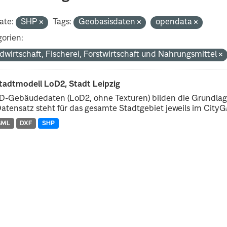
ate:
SHP
Tags:
Geobasisdaten
opendata
orien:
dwirtschaft, Fischerei, Forstwirtschaft und Nahrungsmittel
tadtmodell LoD2, Stadt Leipzig
D-Gebäudedaten (LoD2, ohne Texturen) bilden die Grundlage
atensatz steht für das gesamte Stadtgebiet jeweils im CityGM
GML
DXF
SHP