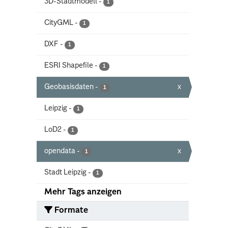
3D-Stadtmodell
-
1
CityGML
-
1
DXF
-
1
ESRI Shapefile
-
1
Geobasisdaten
-
x
1
Leipzig
-
1
LoD2
-
1
opendata
-
x
1
Stadt Leipzig
-
1
Mehr Tags anzeigen
Formate