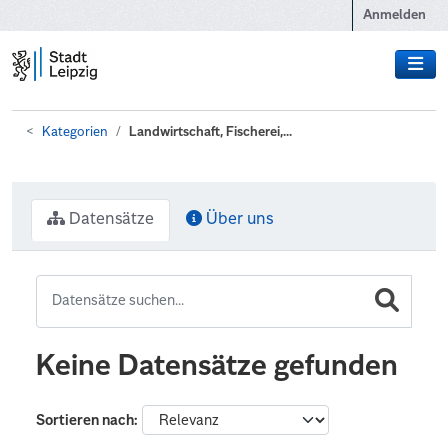
Zum Hauptinhalt wechseln
Anmelden
Kategorien
Landwirtschaft, Fischerei,...
Datensätze
Über uns
Keine Datensätze gefunden
Sortieren nach