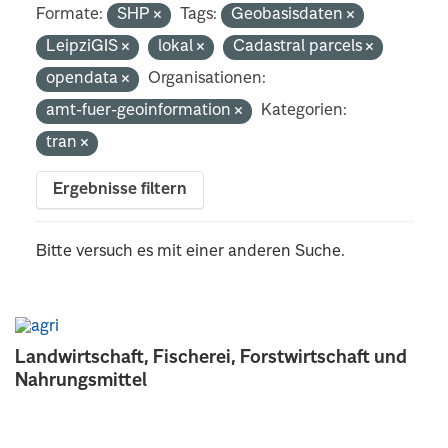
Formate:
SHP
Tags:
Geobasisdaten
LeipziGIS
lokal
Cadastral parcels
opendata
Organisationen:
amt-fuer-geoinformation
Kategorien:
tran
Ergebnisse filtern
Bitte versuch es mit einer anderen Suche.
Landwirtschaft, Fischerei, Forstwirtschaft und
Nahrungsmittel