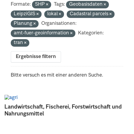
Formate:
SHP
Tags:
Geobasisdaten
LeipziGIS
lokal
Cadastral parcels
Planung
Organisationen:
amt-fuer-geoinformation
Kategorien:
tran
Ergebnisse filtern
Bitte versuch es mit einer anderen Suche.
Landwirtschaft, Fischerei, Forstwirtschaft und
Nahrungsmittel