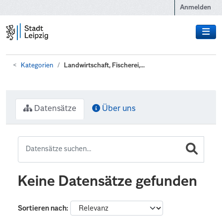
Zum Hauptinhalt wechseln
Anmelden
Kategorien
Landwirtschaft, Fischerei,...
Datensätze
Über uns
Keine Datensätze gefunden
Sortieren nach