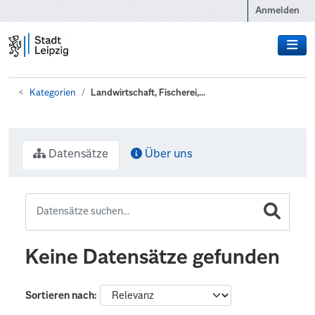
Zum Hauptinhalt wechseln
Anmelden
Kategorien
Landwirtschaft, Fischerei,...
Datensätze
Über uns
Keine Datensätze gefunden
Sortieren nach