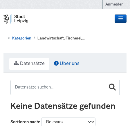
Zum Hauptinhalt wechseln
Anmelden
Kategorien
Landwirtschaft, Fischerei,...
Datensätze
Über uns
Keine Datensätze gefunden
Sortieren nach