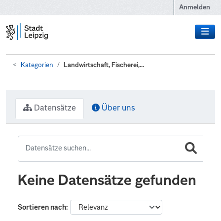
Zum Hauptinhalt wechseln
Anmelden
Kategorien
Landwirtschaft, Fischerei,...
Datensätze
Über uns
Keine Datensätze gefunden
Sortieren nach