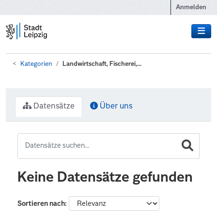
Zum Hauptinhalt wechseln
Anmelden
Kategorien
Landwirtschaft, Fischerei,...
Datensätze
Über uns
Keine Datensätze gefunden
Sortieren nach