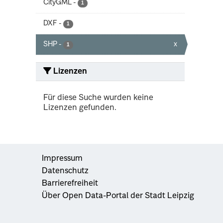
CityGML
-
1
DXF
-
1
SHP
-
x
1
Lizenzen
Für diese Suche wurden keine
Lizenzen gefunden.
Impressum
Datenschutz
Barrierefreiheit
Über Open Data-Portal der Stadt Leipzig