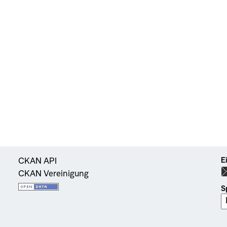
E
CKAN API
CKAN Vereinigung
S