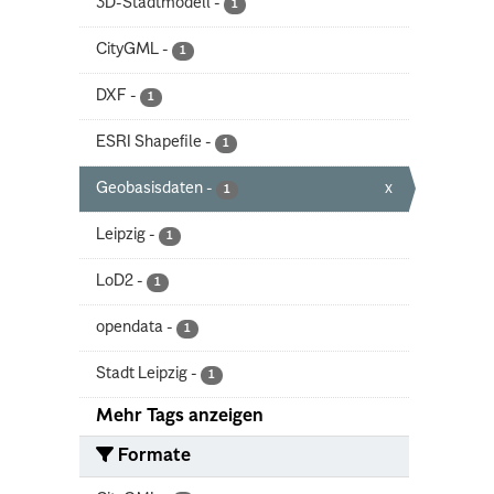
3D-Stadtmodell
-
1
CityGML
-
1
DXF
-
1
ESRI Shapefile
-
1
Geobasisdaten
-
x
1
Leipzig
-
1
LoD2
-
1
opendata
-
1
Stadt Leipzig
-
1
Mehr Tags anzeigen
Formate