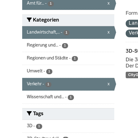
Amt für...
-
x
1
Form
Kategorien
Lan
Landwirtschaft,...
-
x
Ver
1
Regierung und...
-
1
3D-S
Regionen und Städte
-
1
Die 3
Der D
Umwelt
-
1
City
Verkehr
-
x
1
Wissenschaft und...
-
1
Tags
3D
-
1