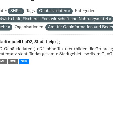
ate:
SHP
Tags:
Geobasisdaten
Kategorien:
dwirtschaft, Fischerei, Forstwirtschaft und Nahrungsmittel
kehr
Organisationen:
Amt für Geoinformation und Bod
tadtmodell LoD2, Stadt Leipzig
D-Gebäudedaten (LoD2, ohne Texturen) bilden die Grundlage
atensatz steht für das gesamte Stadtgebiet jeweils im CityGM
GML
DXF
SHP