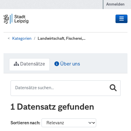
Zum Hauptinhalt wechseln
Anmelden
Kategorien
Landwirtschaft, Fischerei,...
Datensätze
Über uns
1 Datensatz gefunden
Sortieren nach