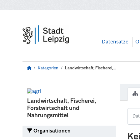
Zum Hauptinhalt wechseln
Datensätze
O
Kategorien
Landwirtschaft, Fischerei,...
Landwirtschaft, Fischerei,
Forstwirtschaft und
Nahrungsmittel
Organisationen
Ke