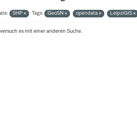
ate:
SHP
Tags:
GeoSN
opendata
LeipziGIS
 versuch es mit einer anderen Suche.