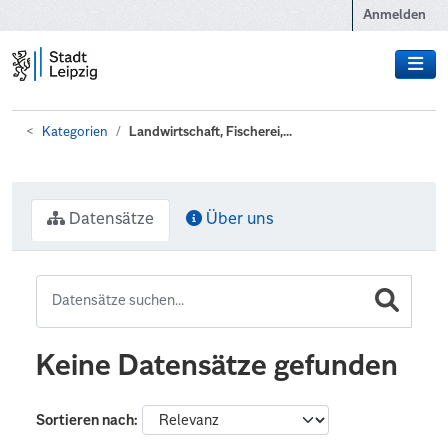
Zum Hauptinhalt wechseln
Anmelden
Kategorien
Landwirtschaft, Fischerei,...
Datensätze
Über uns
Keine Datensätze gefunden
Sortieren nach