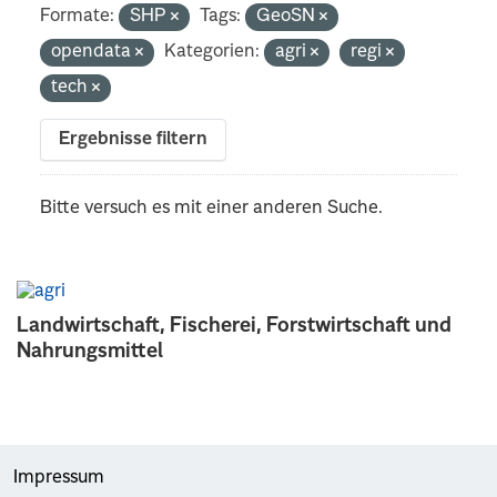
Formate:
SHP
Tags:
GeoSN
opendata
Kategorien:
agri
regi
tech
Ergebnisse filtern
Bitte versuch es mit einer anderen Suche.
Landwirtschaft, Fischerei, Forstwirtschaft und
Nahrungsmittel
Impressum