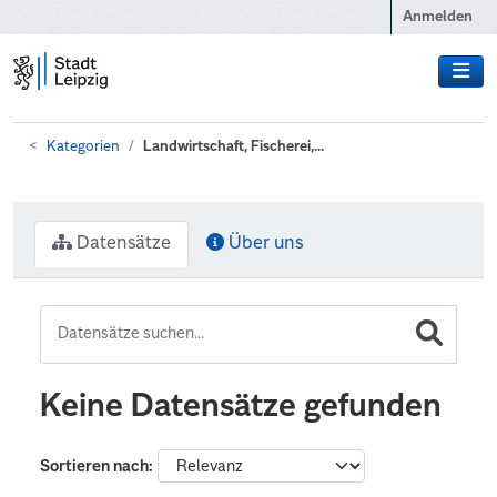
Zum Hauptinhalt wechseln
Anmelden
Kategorien
Landwirtschaft, Fischerei,...
Datensätze
Über uns
Keine Datensätze gefunden
Sortieren nach