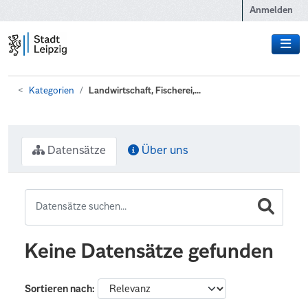
Zum Hauptinhalt wechseln
Anmelden
Kategorien
Landwirtschaft, Fischerei,...
Datensätze
Über uns
Keine Datensätze gefunden
Sortieren nach