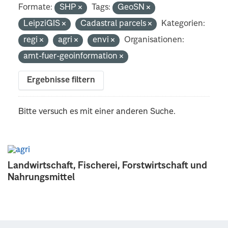
Formate:
SHP
Tags:
GeoSN
LeipziGIS
Cadastral parcels
Kategorien:
regi
agri
envi
Organisationen:
amt-fuer-geoinformation
Ergebnisse filtern
Bitte versuch es mit einer anderen Suche.
Landwirtschaft, Fischerei, Forstwirtschaft und
Nahrungsmittel