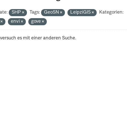
ate:
SHP
Tags:
GeoSN
LeipziGIS
Kategorien:
i
envi
gove
 versuch es mit einer anderen Suche.