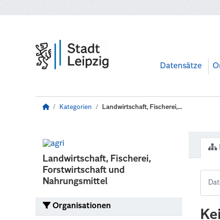
Zum Hauptinhalt wechseln
Datensätze
O
Kategorien
Landwirtschaft, Fischerei,...
Landwirtschaft, Fischerei,
Forstwirtschaft und
Nahrungsmittel
Organisationen
Ke