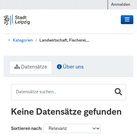
Zum Hauptinhalt wechseln
Anmelden
Kategorien
Landwirtschaft, Fischerei,...
Datensätze
Über uns
Keine Datensätze gefunden
Sortieren nach