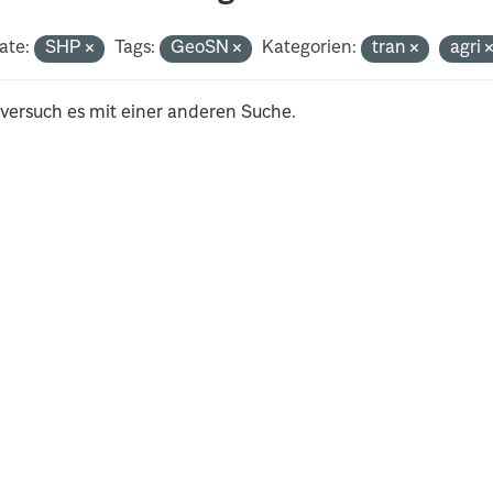
ate:
SHP
Tags:
GeoSN
Kategorien:
tran
agri
 versuch es mit einer anderen Suche.