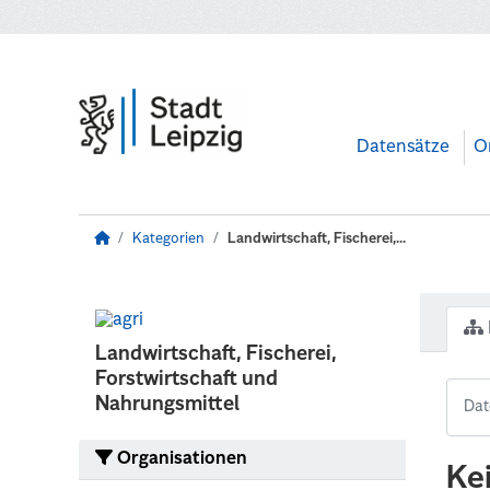
Zum Hauptinhalt wechseln
Datensätze
O
Kategorien
Landwirtschaft, Fischerei,...
Landwirtschaft, Fischerei,
Forstwirtschaft und
Nahrungsmittel
Organisationen
Ke