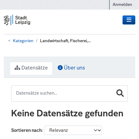
Zum Hauptinhalt wechseln
Anmelden
Kategorien
Landwirtschaft, Fischerei,...
Datensätze
Über uns
Keine Datensätze gefunden
Sortieren nach