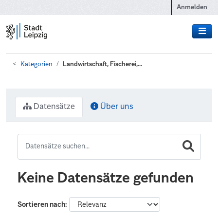
Zum Hauptinhalt wechseln
Anmelden
Kategorien
Landwirtschaft, Fischerei,...
Datensätze
Über uns
Keine Datensätze gefunden
Sortieren nach