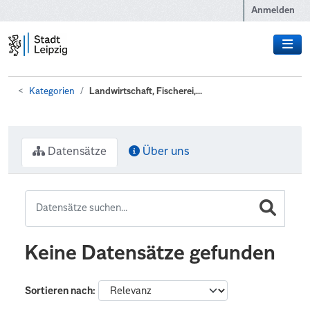
Zum Hauptinhalt wechseln
Anmelden
Kategorien
Landwirtschaft, Fischerei,...
Datensätze
Über uns
Keine Datensätze gefunden
Sortieren nach