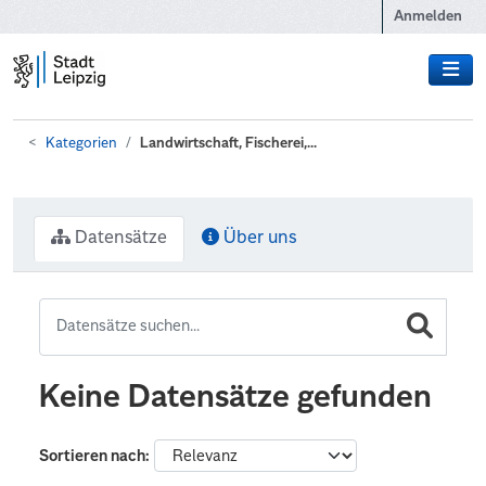
Zum Hauptinhalt wechseln
Anmelden
Kategorien
Landwirtschaft, Fischerei,...
Datensätze
Über uns
Keine Datensätze gefunden
Sortieren nach