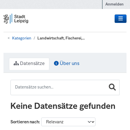
Zum Hauptinhalt wechseln
Anmelden
Kategorien
Landwirtschaft, Fischerei,...
Datensätze
Über uns
Keine Datensätze gefunden
Sortieren nach