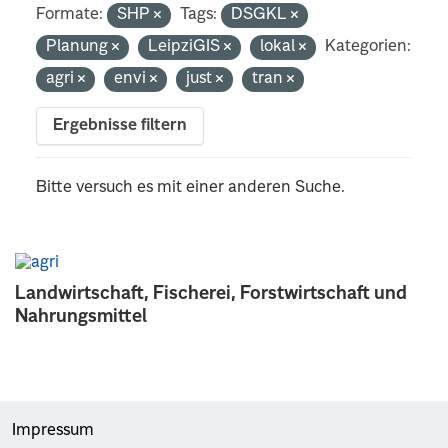
Formate:
SHP
Tags:
DSGKL
Planung
LeipziGIS
lokal
Kategorien:
agri
envi
just
tran
Ergebnisse filtern
Bitte versuch es mit einer anderen Suche.
Landwirtschaft, Fischerei, Forstwirtschaft und
Nahrungsmittel
Impressum