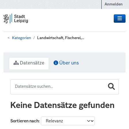
Zum Hauptinhalt wechseln
Anmelden
Kategorien
Landwirtschaft, Fischerei,...
Datensätze
Über uns
Keine Datensätze gefunden
Sortieren nach