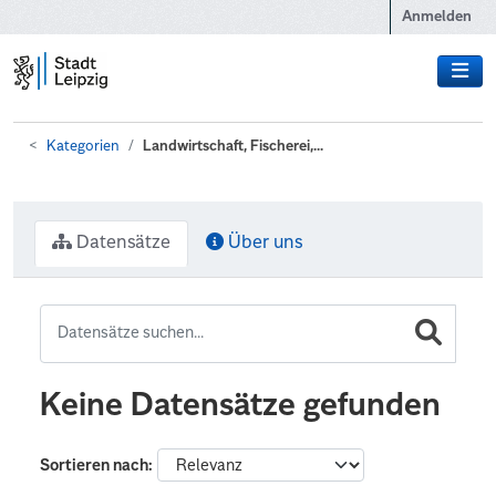
Zum Hauptinhalt wechseln
Anmelden
Kategorien
Landwirtschaft, Fischerei,...
Datensätze
Über uns
Keine Datensätze gefunden
Sortieren nach