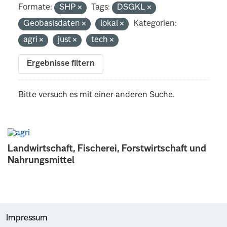
Formate:
SHP
Tags:
DSGKL
Geobasisdaten
lokal
Kategorien:
agri
just
tech
Ergebnisse filtern
Bitte versuch es mit einer anderen Suche.
Landwirtschaft, Fischerei, Forstwirtschaft und
Nahrungsmittel
Impressum