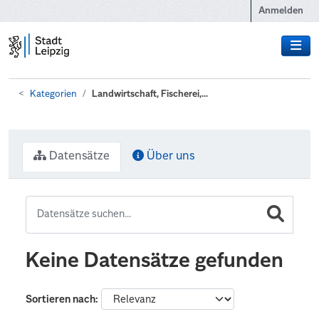
Zum Hauptinhalt wechseln
Anmelden
Kategorien
Landwirtschaft, Fischerei,...
Datensätze
Über uns
Keine Datensätze gefunden
Sortieren nach