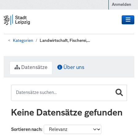
Zum Hauptinhalt wechseln
Anmelden
Kategorien
Landwirtschaft, Fischerei,...
Datensätze
Über uns
Keine Datensätze gefunden
Sortieren nach