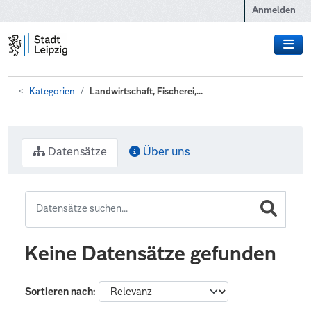
Zum Hauptinhalt wechseln
Anmelden
Kategorien
Landwirtschaft, Fischerei,...
Datensätze
Über uns
Keine Datensätze gefunden
Sortieren nach