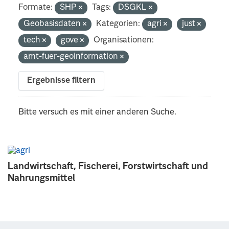
Formate:
SHP
Tags:
DSGKL
Geobasisdaten
Kategorien:
agri
just
tech
gove
Organisationen:
amt-fuer-geoinformation
Ergebnisse filtern
Bitte versuch es mit einer anderen Suche.
Landwirtschaft, Fischerei, Forstwirtschaft und
Nahrungsmittel