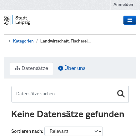
Zum Hauptinhalt wechseln
Anmelden
Kategorien
Landwirtschaft, Fischerei,...
Datensätze
Über uns
Keine Datensätze gefunden
Sortieren nach