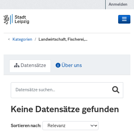
Zum Hauptinhalt wechseln
Anmelden
Kategorien
Landwirtschaft, Fischerei,...
Datensätze
Über uns
Keine Datensätze gefunden
Sortieren nach