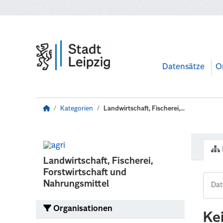
Zum Hauptinhalt wechseln
Datensätze
O
Kategorien
Landwirtschaft, Fischerei,...
Landwirtschaft, Fischerei,
Forstwirtschaft und
Nahrungsmittel
Organisationen
Ke