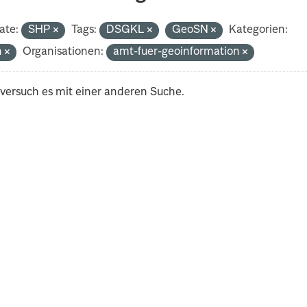
ate:
SHP
Tags:
DSGKL
GeoSN
Kategorien:
h
Organisationen:
amt-fuer-geoinformation
 versuch es mit einer anderen Suche.