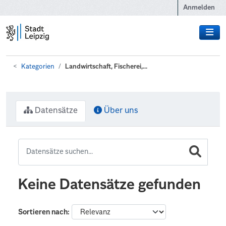
Zum Hauptinhalt wechseln
Anmelden
Kategorien
Landwirtschaft, Fischerei,...
Datensätze
Über uns
Keine Datensätze gefunden
Sortieren nach