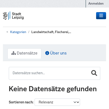
Zum Hauptinhalt wechseln
Anmelden
Kategorien
Landwirtschaft, Fischerei,...
Datensätze
Über uns
Keine Datensätze gefunden
Sortieren nach