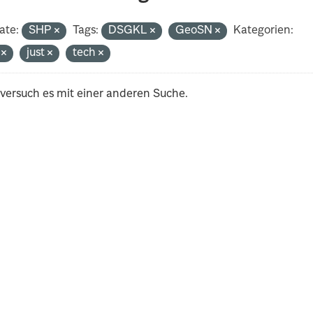
ate:
SHP
Tags:
DSGKL
GeoSN
Kategorien:
i
just
tech
 versuch es mit einer anderen Suche.