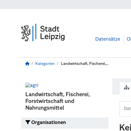
Zum Hauptinhalt wechseln
Datensätze
O
Kategorien
Landwirtschaft, Fischerei,...
Landwirtschaft, Fischerei,
Forstwirtschaft und
Nahrungsmittel
Organisationen
Ke