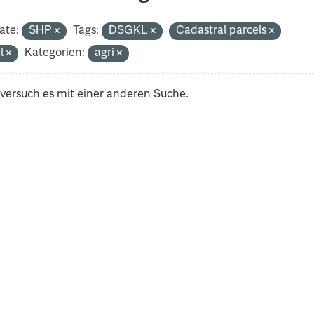
ate:
SHP
Tags:
DSGKL
Cadastral parcels
al
Kategorien:
agri
 versuch es mit einer anderen Suche.