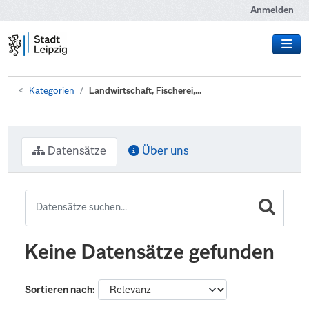
Zum Hauptinhalt wechseln
Anmelden
Kategorien
Landwirtschaft, Fischerei,...
Datensätze
Über uns
Keine Datensätze gefunden
Sortieren nach