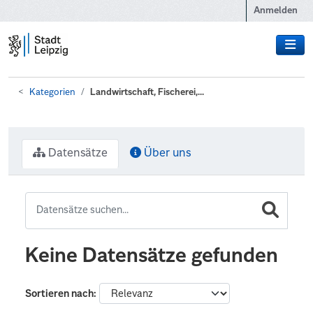
Zum Hauptinhalt wechseln
Anmelden
Kategorien
Landwirtschaft, Fischerei,...
Datensätze
Über uns
Keine Datensätze gefunden
Sortieren nach