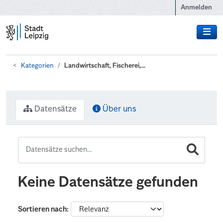
Zum Hauptinhalt wechseln
Anmelden
Kategorien
Landwirtschaft, Fischerei,...
Datensätze
Über uns
Keine Datensätze gefunden
Sortieren nach