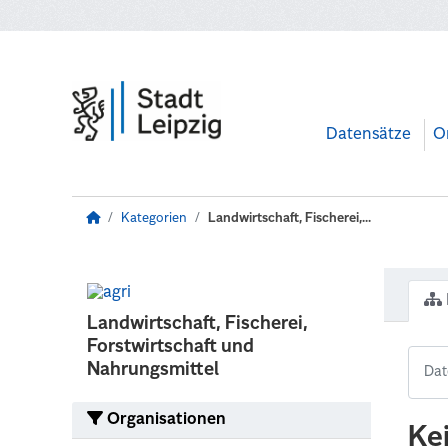
Zum Hauptinhalt wechseln
Datensätze
O
Kategorien
Landwirtschaft, Fischerei,...
Landwirtschaft, Fischerei,
Forstwirtschaft und
Nahrungsmittel
Organisationen
Ke