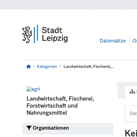
Zum Hauptinhalt wechseln
Datensätze
O
Kategorien
Landwirtschaft, Fischerei,...
Landwirtschaft, Fischerei,
Forstwirtschaft und
Nahrungsmittel
Organisationen
Ke