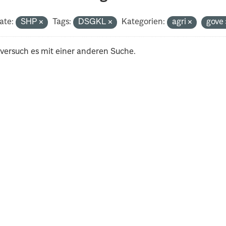
ate:
SHP
Tags:
DSGKL
Kategorien:
agri
gove
 versuch es mit einer anderen Suche.