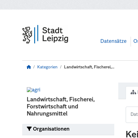
Zum Hauptinhalt wechseln
Datensätze
O
Kategorien
Landwirtschaft, Fischerei,...
Landwirtschaft, Fischerei,
Forstwirtschaft und
Nahrungsmittel
Organisationen
Ke