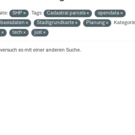
ate:
SHP
Tags:
Cadastral parcels
opendata
basisdaten
Stadtgrundkarte
Planung
Kategori
n
tech
just
 versuch es mit einer anderen Suche.