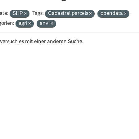
ate:
SHP
Tags:
Cadastral parcels
opendata
orien:
agri
envi
 versuch es mit einer anderen Suche.