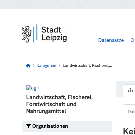
Zum Hauptinhalt wechseln
Datensätze
O
Kategorien
Landwirtschaft, Fischerei,...
Landwirtschaft, Fischerei,
Forstwirtschaft und
Nahrungsmittel
Organisationen
Ke