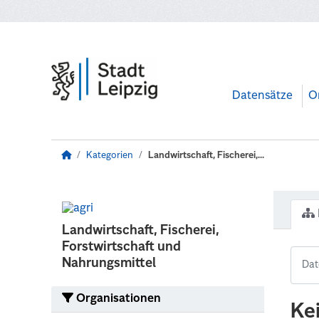
Zum Hauptinhalt wechseln
Datensätze
O
Kategorien
Landwirtschaft, Fischerei,...
Landwirtschaft, Fischerei,
Forstwirtschaft und
Nahrungsmittel
Organisationen
Ke