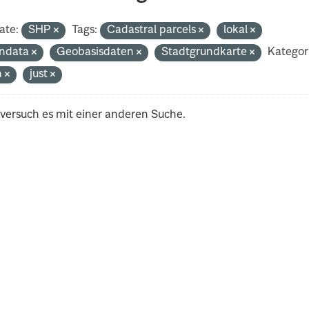
ate:
SHP
Tags:
Cadastral parcels
lokal
ndata
Geobasisdaten
Stadtgrundkarte
Kategor
h
just
 versuch es mit einer anderen Suche.